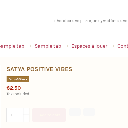
Sample tab
Sample tab
Espaces à louer
Cont
SATYA POSITIVE VIBES
Out-of-Stock
€2.50
Tax included
Add to cart