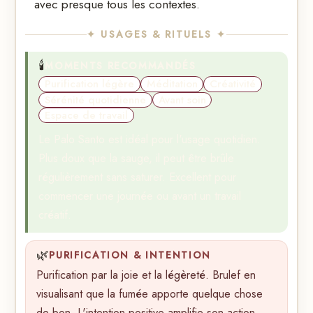
avec presque tous les contextes.
✦ USAGES & RITUELS ✦
🕯️
MOMENTS RECOMMANDÉS
Purification légère
Méditation
Créativité
Sérénité quotidienne
Avant soin
Espace de travail
Le Palo Santo est idéal pour l'usage quotidien.
Plus doux que la sauge, il peut être brûle
régulièrement sans saturer. Excellent pour
commencer une journée ou avant un travail
créatif.
🌿
PURIFICATION & INTENTION
Purification par la joie et la légèreté. Brulef en
visualisant que la fumée apporte quelque chose
de bon. L'intention positive amplifie son action.