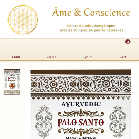
0
Menu
Search
Sign in
Cart