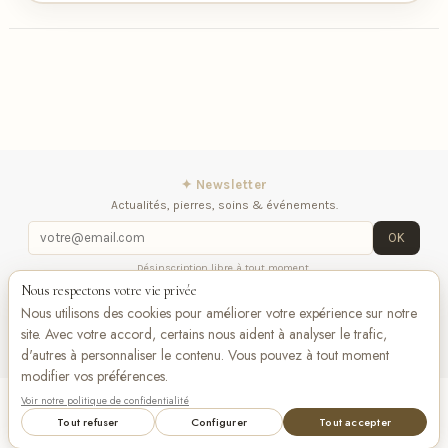
✦ Newsletter
Actualités, pierres, soins & événements.
OK
Désinscription libre à tout moment.
Nous respectons votre vie privée
iqitlinksmanager module
Contactez-nous
Suivez-
Nous utilisons des cookies pour améliorer votre expérience sur notre
nous
site. Avec votre accord, certains nous aident à analyser le trafic,
d'autres à personnaliser le contenu. Vous pouvez à tout moment
modifier vos préférences.
Voir notre politique de confidentialité
Add to cart
VISA
Pay
Pay
Tout refuser
Configurer
Tout accepter
Bancontact
maestro