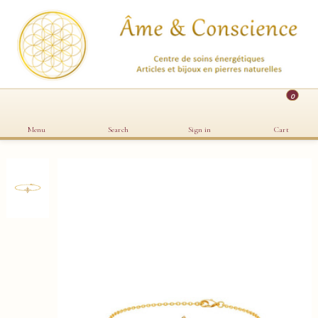
0
Menu
Search
Sign in
Cart