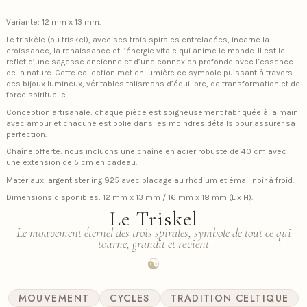
Variante: 12 mm x 13 mm.
Le triskèle (ou triskel), avec ses trois spirales entrelacées, incarne la
croissance, la renaissance et l’énergie vitale qui anime le monde. Il est le
reflet d’une sagesse ancienne et d’une connexion profonde avec l’essence
de la nature. Cette collection met en lumière ce symbole puissant à travers
des bijoux lumineux, véritables talismans d’équilibre, de transformation et de
force spirituelle.
Conception artisanale: chaque pièce est soigneusement fabriquée à la main
avec amour et chacune est polie dans les moindres détails pour assurer sa
perfection.
Chaîne offerte: nous incluons une chaîne en acier robuste de 40 cm avec
une extension de 5 cm en cadeau.
Matériaux: argent sterling 925 avec placage au rhodium et émail noir à froid.
Dimensions disponibles: 12 mm x 13 mm / 16 mm x 18 mm (L x H).
Le Triskel
Le mouvement éternel des trois spirales, symbole de tout ce qui
tourne, grandit et revient
☯
MOUVEMENT
CYCLES
TRADITION CELTIQUE