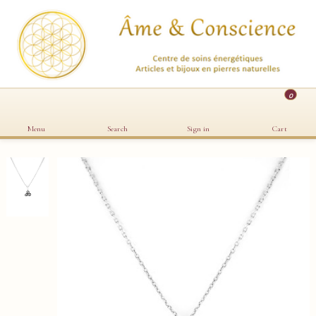
0
Menu
Search
Sign in
Cart