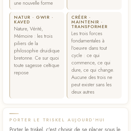
une nouvelle forme
NATUR · GWIR ·
CRÉER ·
KAVED
MAINTENIR ·
TRANSFORMER
Nature, Vérité,
Les trois forces
Mémoire : les trois
fondamentales à
piliers de la
l'oeuvre dans tout
philosophie druidique
cycle : ce qui
bretonne. Ce sur quoi
commence, ce qui
toute sagesse celtique
dure, ce qui change.
repose
Aucune des trois ne
peut exister sans les
deux autres
PORTER LE TRISKEL AUJOURD'HUI
Porter le triskel, c'est choisir de se placer sous le