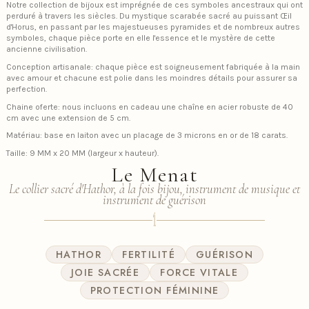
Notre collection de bijoux est imprégnée de ces symboles ancestraux qui ont
perduré à travers les siècles. Du mystique scarabée sacré au puissant Œil
d'Horus, en passant par les majestueuses pyramides et de nombreux autres
symboles, chaque pièce porte en elle l'essence et le mystère de cette
ancienne civilisation.
Conception artisanale: chaque pièce est soigneusement fabriquée à la main
avec amour et chacune est polie dans les moindres détails pour assurer sa
perfection.
Chaine oferte: nous incluons en cadeau une chaîne en acier robuste de 40
cm avec une extension de 5 cm.
Matériau: base en laiton avec un placage de 3 microns en or de 18 carats.
Taille: 9 MM x 20 MM (largeur x hauteur).
Le Menat
Le collier sacré d'Hathor, à la fois bijou, instrument de musique et
instrument de guérison
𓌀
HATHOR
FERTILITÉ
GUÉRISON
JOIE SACRÉE
FORCE VITALE
PROTECTION FÉMININE