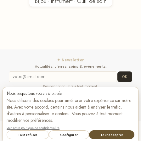
Bijou · Instrument · Outil de soin
✦ Newsletter
Actualités, pierres, soins & événements.
OK
Désinscription libre à tout moment.
Nous respectons votre vie privée
iqitlinksmanager module
Contactez-nous
Suivez-
Nous utilisons des cookies pour améliorer votre expérience sur notre
nous
site. Avec votre accord, certains nous aident à analyser le trafic,
d'autres à personnaliser le contenu. Vous pouvez à tout moment
modifier vos préférences.
Voir notre politique de confidentialité
Add to cart
VISA
Pay
Pay
Tout refuser
Configurer
Tout accepter
Bancontact
maestro