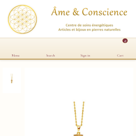
0
Menu
Search
Sign in
Cart