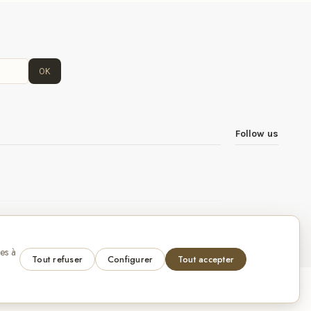
OK
Follow us
own text in configuration
res à
Tout refuser
Configurer
Tout accepter
VISA
Pay
Pay
Bancontact
maestro