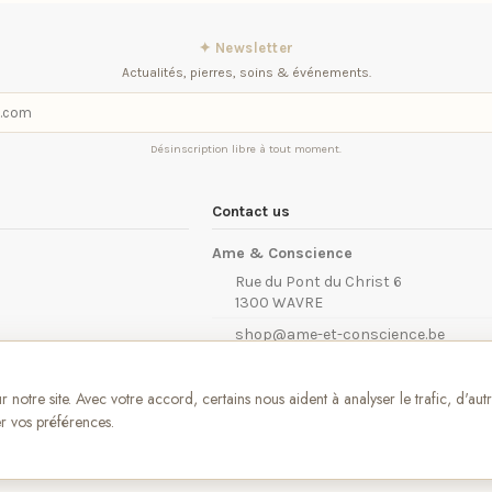
✦ Newsletter
Actualités, pierres, soins & événements.
Désinscription libre à tout moment.
Contact us
Ame & Conscience
Rue du Pont du Christ 6
1300 WAVRE
shop@ame-et-conscience.be
iqitcontactpage - module, you can put 
notre site. Avec votre accord, certains nous aident à analyser le trafic, d'aut
r vos préférences.