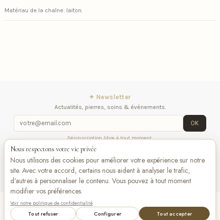
​Matériau de la chaîne: laiton.
✦ Newsletter
Actualités, pierres, soins & événements.
OK
Désinscription libre à tout moment.
Nous respectons votre vie privée
iqitlinksmanager module
Contactez-nous
Suivez-
Nous utilisons des cookies pour améliorer votre expérience sur notre
nous
site. Avec votre accord, certains nous aident à analyser le trafic,
d'autres à personnaliser le contenu. Vous pouvez à tout moment
modifier vos préférences.
Voir notre politique de confidentialité
Add to cart
VISA
Pay
Pay
Tout refuser
Configurer
Tout accepter
Bancontact
maestro