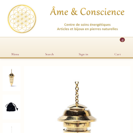
0
Menu
Search
Sign in
Cart