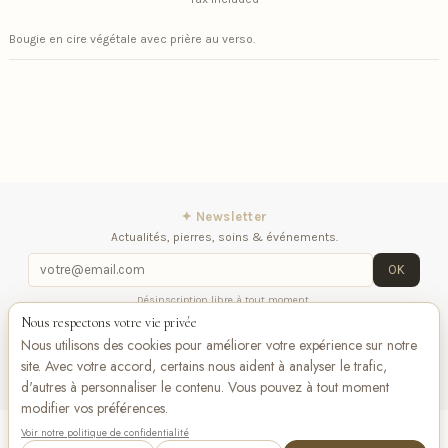
Bougie en cire végétale avec prière au verso.
✦ Newsletter
Actualités, pierres, soins & événements.
OK
Désinscription libre à tout moment.
Nous respectons votre vie privée
iqitlinksmanager module
Contactez-nous
Suivez-
Nous utilisons des cookies pour améliorer votre expérience sur notre
nous
site. Avec votre accord, certains nous aident à analyser le trafic,
d'autres à personnaliser le contenu. Vous pouvez à tout moment
modifier vos préférences.
Voir notre politique de confidentialité
Add to cart
VISA
Pay
Pay