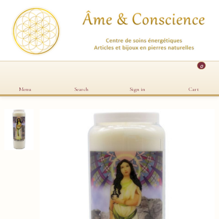
0
Menu
Search
Sign in
Cart