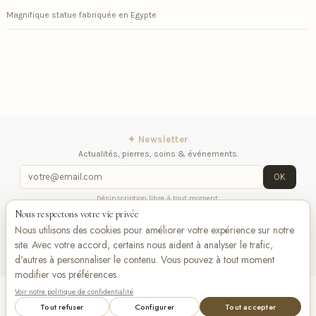
Magnifique statue fabriquée en Egypte
✦ Newsletter
Actualités, pierres, soins & événements.
OK
Désinscription libre à tout moment.
Nous respectons votre vie privée
iqitlinksmanager module
Contactez-nous
Suivez-
Nous utilisons des cookies pour améliorer votre expérience sur notre
nous
site. Avec votre accord, certains nous aident à analyser le trafic,
d'autres à personnaliser le contenu. Vous pouvez à tout moment
modifier vos préférences.
Voir notre politique de confidentialité
Add to cart
VISA
Pay
Pay
Tout refuser
Configurer
Tout accepter
Bancontact
maestro