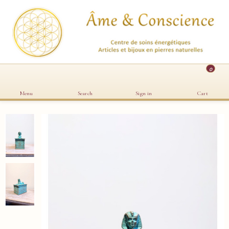
0
Menu
Search
Sign in
Cart