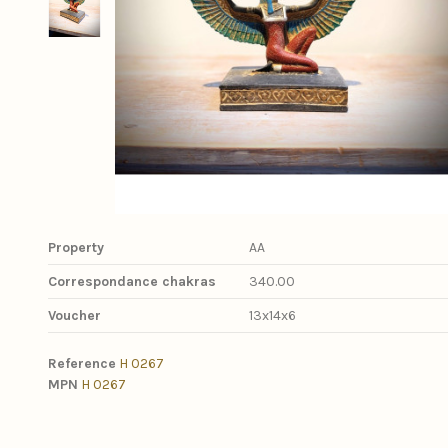
Property
AA
Correspondance chakras
340.00
Voucher
13x14x6
Reference
H 0267
MPN
H 0267