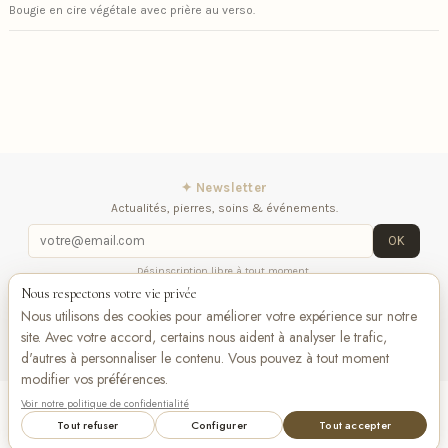
Bougie en cire végétale avec prière au verso.
✦ Newsletter
Actualités, pierres, soins & événements.
OK
Désinscription libre à tout moment.
Nous respectons votre vie privée
iqitlinksmanager module
Contactez-nous
Suivez-
Nous utilisons des cookies pour améliorer votre expérience sur notre
nous
site. Avec votre accord, certains nous aident à analyser le trafic,
d'autres à personnaliser le contenu. Vous pouvez à tout moment
modifier vos préférences.
Voir notre politique de confidentialité
Add to cart
VISA
Pay
Pay
Tout refuser
Configurer
Tout accepter
Bancontact
maestro