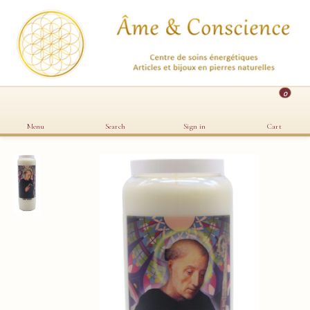
0
Menu
Search
Sign in
Cart