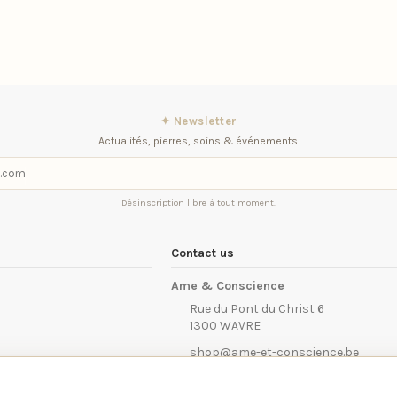
✦ Newsletter
Actualités, pierres, soins & événements.
Désinscription libre à tout moment.
Contact us
Ame & Conscience
Rue du Pont du Christ 6
1300 WAVRE
shop@ame-et-conscience.be
iqitcontactpage - module, you can put 