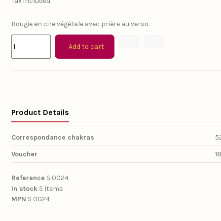
Tax included
Bougie en cire végétale avec prière au verso.
Add to cart
Product Details
Correspondance chakras
5
Voucher
1
Reference
S 0024
In stock
5 Items
MPN
S 0024