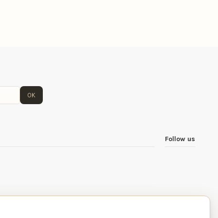
OK
Follow us
own text in configuration