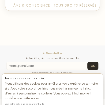
ÂME & CONSCIENCE · TOUS DROITS RÉSERVÉS
✦ Newsletter
Actualités, pierres, soins & événements.
OK
Désinscription libre à tout moment.
Nous respectons votre vie privée
iqitlinksmanager module
Contactez-nous
Suivez-
Nous utilisons des cookies pour améliorer votre expérience sur notre
nous
site. Avec votre accord, certains nous aident à analyser le trafic,
d'autres à personnaliser le contenu. Vous pouvez à tout moment
modifier vos préférences.
Voir notre politique de confidentialité