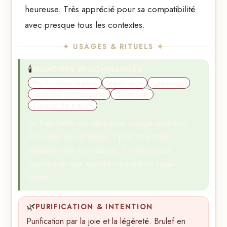
heureuse. Très apprécié pour sa compatibilité
avec presque tous les contextes.
✦ USAGES & RITUELS ✦
🕯️
MOMENTS RECOMMANDÉS
Purification légère
Méditation
Créativité
Sérénité quotidienne
Avant soin
Espace de travail
Le Palo Santo est idéal pour l'usage quotidien.
Plus doux que la sauge, il peut être brûle
régulièrement sans saturer. Excellent pour
commencer une journée ou avant un travail
créatif.
🌿
PURIFICATION & INTENTION
Purification par la joie et la légèreté. Brulef en