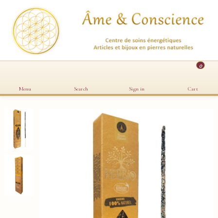
0
Menu
Search
Sign in
Cart