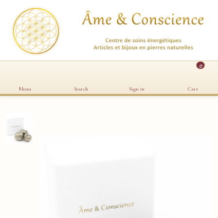
0
Menu
Search
Sign in
Cart