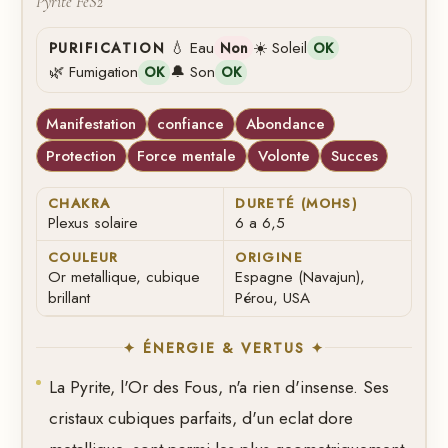
Pyrite FeS2
💧 Eau
☀️ Soleil
PURIFICATION
Non
OK
🌿 Fumigation
🔔 Son
OK
OK
Manifestation
confiance
Abondance
Protection
Force mentale
Volonte
Succes
CHAKRA
DURETÉ (MOHS)
Plexus solaire
6 a 6,5
COULEUR
ORIGINE
Or metallique, cubique
Espagne (Navajun),
brillant
Pérou, USA
✦ ÉNERGIE & VERTUS ✦
La Pyrite, l'Or des Fous, n'a rien d'insense. Ses
cristaux cubiques parfaits, d'un eclat dore