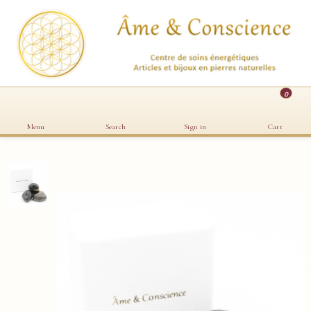
0
Menu
Search
Sign in
Cart