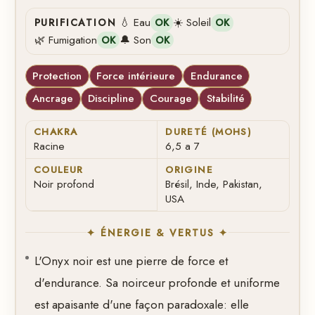
💧 Eau
☀️ Soleil
PURIFICATION
OK
OK
🌿 Fumigation
🔔 Son
OK
OK
Protection
Force intérieure
Endurance
Ancrage
Discipline
Courage
Stabilité
CHAKRA
DURETÉ (MOHS)
Racine
6,5 a 7
COULEUR
ORIGINE
Noir profond
Brésil, Inde, Pakistan,
USA
✦ ÉNERGIE & VERTUS ✦
L'Onyx noir est une pierre de force et
d'endurance. Sa noirceur profonde et uniforme
est apaisante d'une façon paradoxale: elle