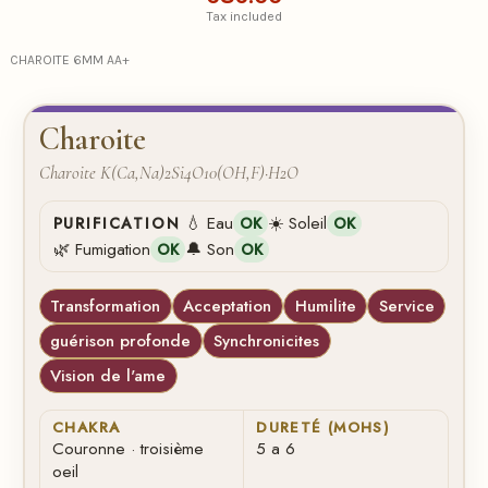
Tax included
CHAROITE 6MM AA+
Charoite
Charoite K(Ca,Na)2Si4O10(OH,F)·H2O
💧 Eau
☀️ Soleil
PURIFICATION
OK
OK
🌿 Fumigation
🔔 Son
OK
OK
Transformation
Acceptation
Humilite
Service
guérison profonde
Synchronicites
Vision de l'ame
CHAKRA
DURETÉ (MOHS)
Couronne · troisième
5 a 6
oeil