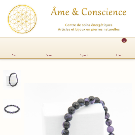
0
Menu
Search
Sign in
Cart