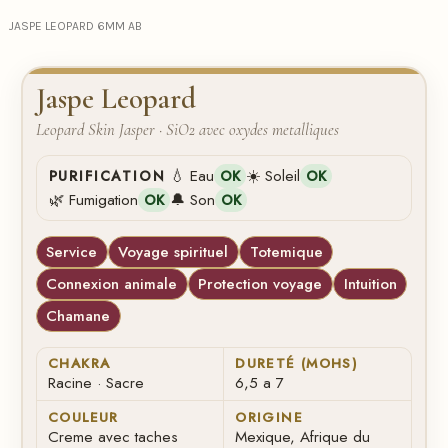
JASPE LEOPARD 6MM AB
Jaspe Leopard
Leopard Skin Jasper · SiO2 avec oxydes metalliques
💧 Eau
☀️ Soleil
PURIFICATION
OK
OK
🌿 Fumigation
🔔 Son
OK
OK
Service
Voyage spirituel
Totemique
Connexion animale
Protection voyage
Intuition
Chamane
CHAKRA
DURETÉ (MOHS)
Racine · Sacre
6,5 a 7
COULEUR
ORIGINE
Creme avec taches
Mexique, Afrique du