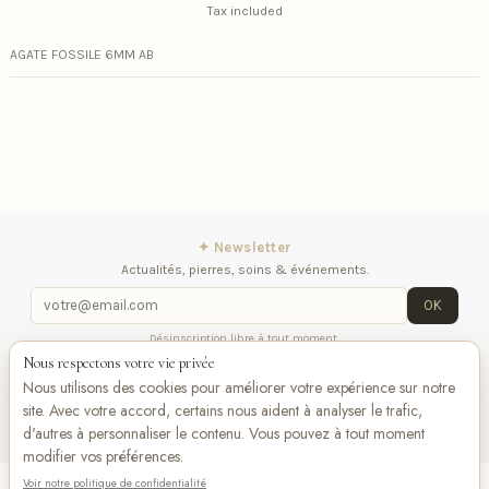
Tax included
AGATE FOSSILE 6MM AB
✦ Newsletter
Actualités, pierres, soins & événements.
OK
Désinscription libre à tout moment.
Nous respectons votre vie privée
iqitlinksmanager module
Contactez-nous
Suivez-
Nous utilisons des cookies pour améliorer votre expérience sur notre
nous
site. Avec votre accord, certains nous aident à analyser le trafic,
d'autres à personnaliser le contenu. Vous pouvez à tout moment
modifier vos préférences.
Voir notre politique de confidentialité