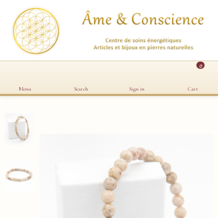
0
Menu
Search
Sign in
Cart