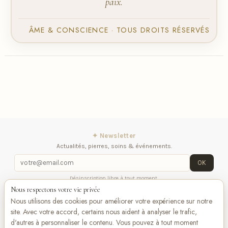
paix.
ÂME & CONSCIENCE · TOUS DROITS RÉSERVÉS
✦ Newsletter
Actualités, pierres, soins & événements.
OK
Désinscription libre à tout moment.
Nous respectons votre vie privée
iqitlinksmanager module
Contactez-nous
Suivez-
Nous utilisons des cookies pour améliorer votre expérience sur notre
nous
site. Avec votre accord, certains nous aident à analyser le trafic,
d'autres à personnaliser le contenu. Vous pouvez à tout moment