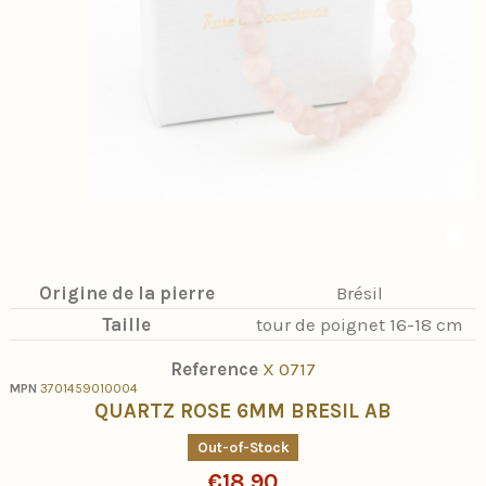
Origine de la pierre
Brésil
Taille
tour de poignet 16-18 cm
Reference
X 0717
MPN
3701459010004
QUARTZ ROSE 6MM BRESIL AB
Out-of-Stock
€18.90