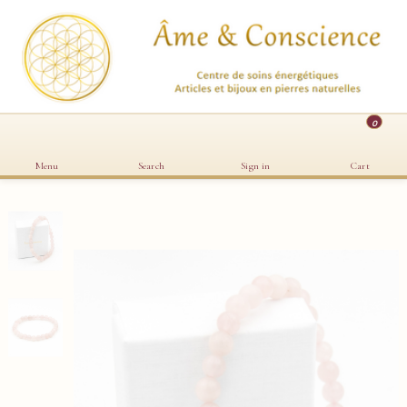
0
Menu
Search
Sign in
Cart