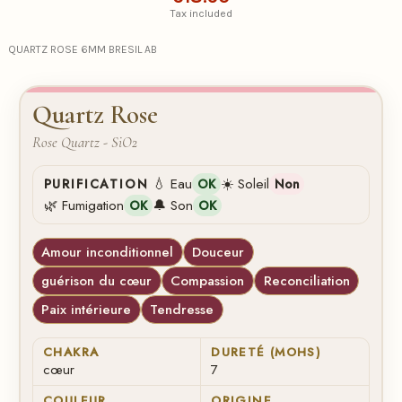
Tax included
QUARTZ ROSE 6MM BRESIL AB
Quartz Rose
Rose Quartz - SiO2
💧 Eau
☀️ Soleil
PURIFICATION
OK
Non
🌿 Fumigation
🔔 Son
OK
OK
Amour inconditionnel
Douceur
guérison du cœur
Compassion
Reconciliation
Paix intérieure
Tendresse
CHAKRA
DURETÉ (MOHS)
cœur
7
COULEUR
ORIGINE