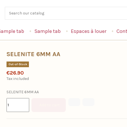
Sample tab
Sample tab
Espaces à louer
Cont
SELENITE 6MM AA
Out-of-Stock
€26.90
Tax included
SELENITE 6MM AA
Add to cart