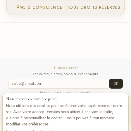
ÂME & CONSCIENCE · TOUS DROITS RÉSERVÉS
✦ Newsletter
Actualités, pierres, soins & événements.
OK
Désinscription libre à tout moment.
Nous respectons votre vie privée
iqitlinksmanager module
Contactez-nous
Suivez-
Nous utilisons des cookies pour améliorer votre expérience sur notre
nous
site. Avec votre accord, certains nous aident à analyser le trafic,
d'autres à personnaliser le contenu. Vous pouvez à tout moment
modifier vos préférences.