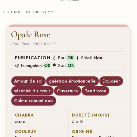
OPALE ROSE DES ANDES 6MM
Opale Rose
Pink Opal - SiO2-nH2O
💧 Eau
☀️ Soleil
PURIFICATION
OK
Non
🌿 Fumigation
🔔 Son
OK
OK
Amour de soi
guérison émotionnelle
Douceur
sérénité du cœur
Ouverture
Tendresse
Calme romantique
CHAKRA
DURETÉ (MOHS)
cœur
5 a 6
COULEUR
ORIGINE