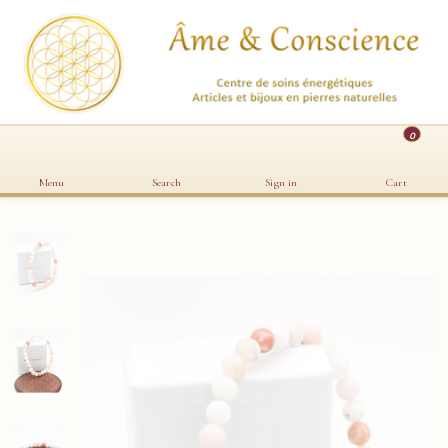
0
Menu
Search
Sign in
Cart