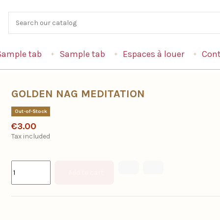
Sample tab
Sample tab
Espaces à louer
Cont
GOLDEN NAG MEDITATION
Out-of-Stock
€3.00
Tax included
Add to cart