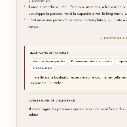
d'etonnement.
Il aide à prendre du recul face aux situations, à les voir de 
developpe la perspective et la capacité à voir le long terme s
C'est aussi une pierre de patience contemplative, qui invite à o
temps.
✦ ÉMOTIONS & 
🌊
CE QU'ELLE TRAVAILLE
Manque de perspective
Enfermement dans les details
Impati
Vision elargie
Il travaille sur la focalisation excessive sur le court terme, cette
l'urgence du quotidien.
🌿
BLESSURES DE L'EXISTENCE
Il accompagne les personnes qui ont besoin de recul face à des sit
arbres.