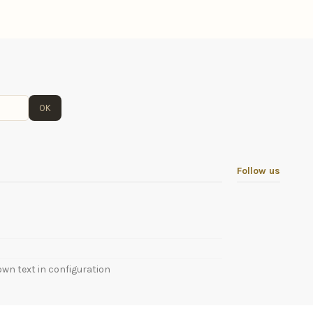
OK
Follow us
own text in configuration