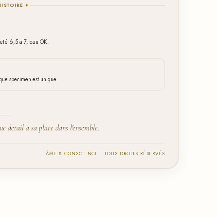
HISTOIRE ✦
reté 6,5 a 7, eau OK.
aque specimen est unique.
 detail à sa place dans l'ensemble.
ÂME & CONSCIENCE · TOUS DROITS RÉSERVÉS