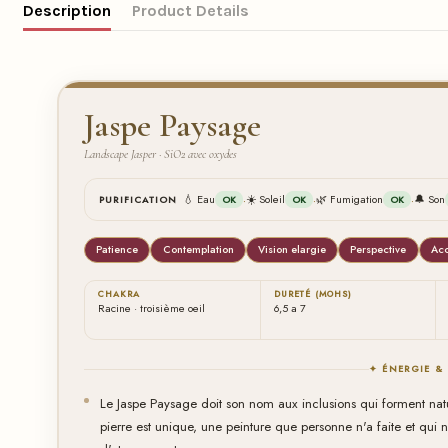
Description
Product Details
Jaspe Paysage
Landscape Jasper · SiO2 avec oxydes
·
·
·
💧 Eau
☀️ Soleil
🌿 Fumigation
🔔 Son
PURIFICATION
OK
OK
OK
Patience
Contemplation
Vision elargie
Perspective
Ac
CHAKRA
DURETÉ (MOHS)
Racine · troisième oeil
6,5 a 7
✦ ÉNERGIE &
Le Jaspe Paysage doit son nom aux inclusions qui forment nat
pierre est unique, une peinture que personne n'a faite et qui 