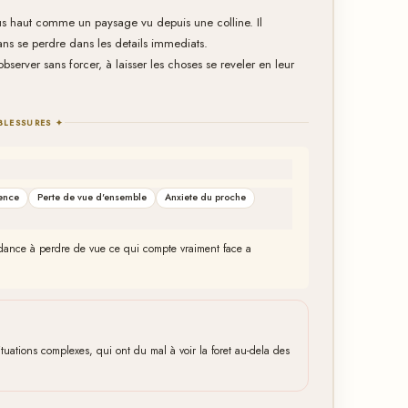
plus haut comme un paysage vu depuis une colline. Il
ans se perdre dans les details immediats.
bserver sans forcer, à laisser les choses se reveler en leur
BLESSURES ✦
ence
Perte de vue d'ensemble
Anxiete du proche
 tendance à perdre de vue ce qui compte vraiment face a
uations complexes, qui ont du mal à voir la foret au-dela des