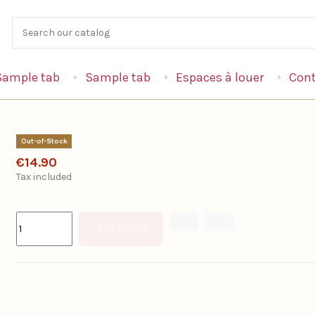
Sample tab
Sample tab
Espaces à louer
Cont
Out-of-Stock
€14.90
Tax included
Add to cart