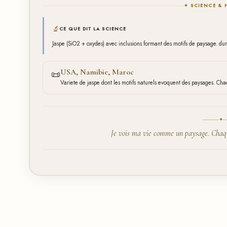
✦ SCIENCE & 
🔬
CE QUE DIT LA SCIENCE
Jaspe (SiO2 + oxydes) avec inclusions formant des motifs de paysage. du
USA, Namibie, Maroc
📜
Variete de jaspe dont les motifs naturels evoquent des paysages. Ch
✦
Je vois ma vie comme un paysage. Chaque