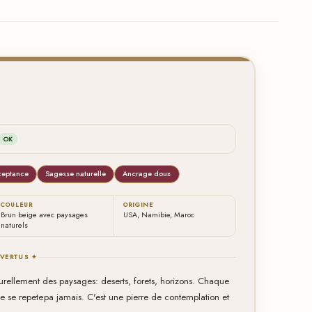
OK
ceptance
Sagesse naturelle
Ancrage doux
COULEUR
ORIGINE
Brun beige avec paysages
USA, Namibie, Maroc
naturels
 VERTUS ✦
urellement des paysages: deserts, forets, horizons. Chaque
ne se repetера jamais. C'est une pierre de contemplation et