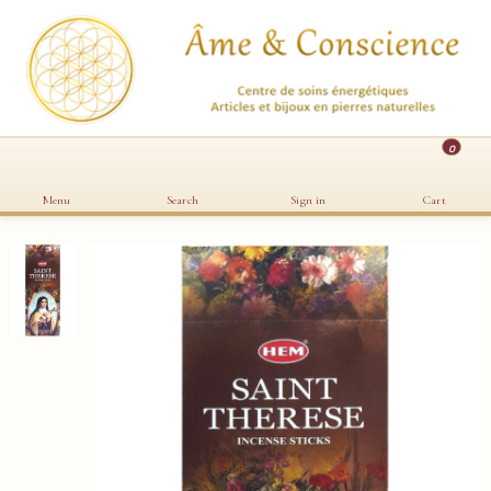
0
Menu
Search
Sign in
Cart