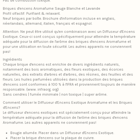
Pas de combustion toxique.
Briques d'encens Aromafume Sauge Blanche et Lavande
Profil olfactif: Purifiant & relaxant.
Neuf briques par boîte. Brochure d'information incluse en anglais,
néerlandais, allemand, italien, français et espagnol.
Attention: Ne peut être utilisé qu'en combinaison avec un Diffuseur d'Encens
Exotique. Ceux-ci sont conçus spécifiquement pour atteindre la température
adéquate pour la diffusion de l'arôme des briques d'encens Aromafume et
pour une utilisation en toute sécurité. Les autres appareils ne conviennent
pas!
Ingrédients
Chaque brique d'encens est enrichie de divers ingrédients naturels,
notamment des bois aromatiques, des fleurs exotiques, des écorces
naturelles, des extraits d'arbres et d'arbres, des résines, des feuilles et des
fleurs. Les huiles parfumées utilisées dans la production des briques
d'encens sont conformes à 100 % à l'IFRA et proviennent toujours de manière
responsable. (www. infraorg. org)
Sans cendres | fumée minimale | non toxique | super arôme.
Comment utiliser le Diffuseur d'Encens Exotique Aromafume et les Briques
d'Encens?
Le diffuseur d'encens exotiques est spécialement conçu pour atteindre la
température adéquate pour la diffusion de l'arôme des briques d'encens
Aromafume. Les autres appareils ne conviennent pas!
Bougie allumée. Placer dans un Diffuseur d'Encens Exotique.
Placer la brique d'encens sur la plaque de cuivre.