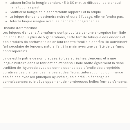
Laisser brûler la bougie pendant 45 à 60 min. Le diffuseur sera chaud,
ne le touchez pas!
Souffler la bougie et laisser refroidir l'appareil et la brique.
La brique d'encens deviendra noire et dure à l'usage, elle ne fondra pas.
Jeter la brique usagée avec les déchets biodégradables.
Histoire d'Aromafume
Les briques d'encens Aromafume sont produites par une entreprise familiale
indienne. Depuis plus de 5 générations, cette famille fabrique des encens et
des produits de parfumerie selon leur recette familiale secrète. Ils combinent
l'art séculaire de l'encens naturel fait à la main avec une variété de parfums
contemporains.
L'Inde est la patrie de nombreuses épices et résines d'encens et a une
longue histoire dans la fabrication d'encens. L'Inde abrite également la riche
tradition de l'Ayurveda avec sa connaissance approfondie des propriétés
curatives des plantes, des herbes et des fleurs. L'interaction du commerce
des épices avec les principes ayurvédiques a créé un échange de
connaissances et le développement de nombreuses belles formes d'encens.