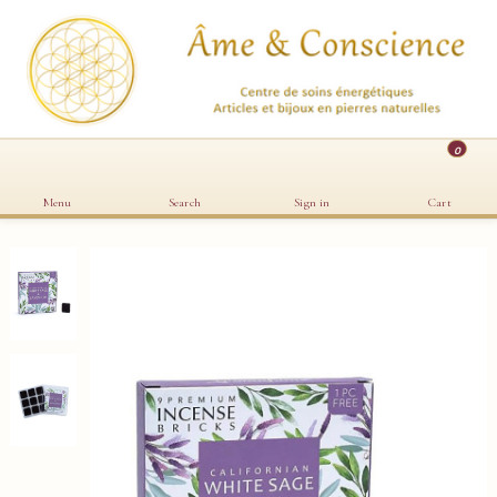
0
Menu
Search
Sign in
Cart