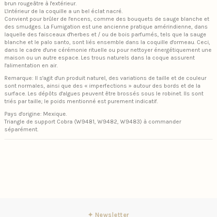
brun rougeâtre à l'extérieur.
L'intérieur de la coquille a un bel éclat nacré.
Convient pour brûler de l'encens, comme des bouquets de sauge blanche et
des smudges. La Fumigation est une ancienne pratique amérindienne, dans
laquelle des faisceaux d'herbes et / ou de bois parfumés, tels que la sauge
blanche et le palo santo, sont liés ensemble dans la coquille d'ormeau. Ceci,
dans le cadre d'une cérémonie rituelle ou pour nettoyer énergétiquement une
maison ou un autre espace. Les trous naturels dans la coque assurent
l'alimentation en air.
Remarque: Il s'agit d'un produit naturel, des variations de taille et de couleur
sont normales, ainsi que des « imperfections » autour des bords et de la
surface. Les dépôts d'algues peuvent être brossés sous le robinet. Ils sont
triés par taille; le poids mentionné est purement indicatif.
Pays d'origine: Mexique.
Triangle de support Cobra (W9481, W9482, W9483) à commander
séparément.
✦ Newsletter