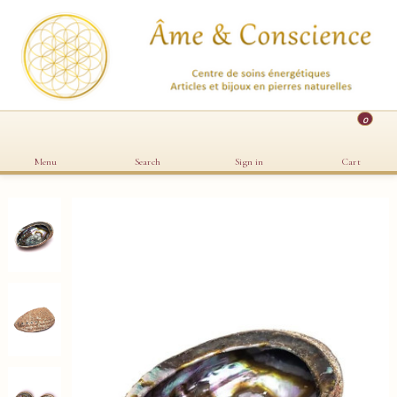
0
Menu
Search
Sign in
Cart