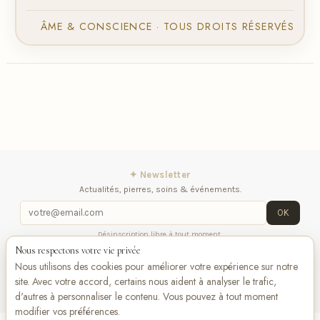
ÂME & CONSCIENCE · TOUS DROITS RÉSERVÉS
✦ Newsletter
Actualités, pierres, soins & événements.
OK
Désinscription libre à tout moment.
Nous respectons votre vie privée
iqitlinksmanager module
Contactez-nous
Suivez-
Nous utilisons des cookies pour améliorer votre expérience sur notre
nous
site. Avec votre accord, certains nous aident à analyser le trafic,
d'autres à personnaliser le contenu. Vous pouvez à tout moment
modifier vos préférences.