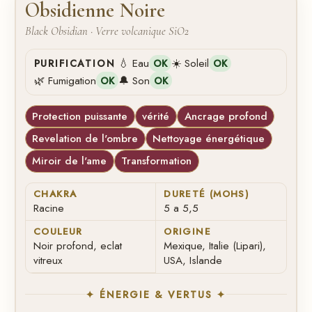
Obsidienne Noire
Black Obsidian · Verre volcanique SiO2
💧 Eau
☀️ Soleil
PURIFICATION
OK
OK
🌿 Fumigation
🔔 Son
OK
OK
Protection puissante
vérité
Ancrage profond
Revelation de l'ombre
Nettoyage énergétique
Miroir de l'ame
Transformation
CHAKRA
DURETÉ (MOHS)
Racine
5 a 5,5
COULEUR
ORIGINE
Noir profond, eclat
Mexique, Italie (Lipari),
vitreux
USA, Islande
✦ ÉNERGIE & VERTUS ✦