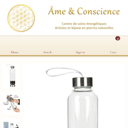
0
Menu
Search
Sign in
Cart