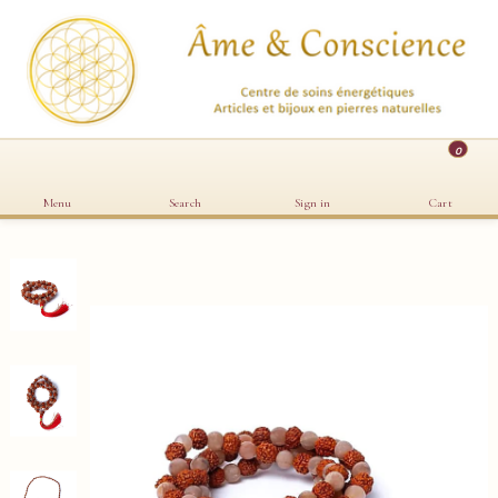
0
Menu
Search
Sign in
Cart