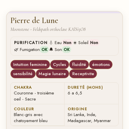
Pierre de Lune
Moonstone - Feldspath orthoclase KAlSi3O8
💧 Eau
☀️ Soleil
PURIFICATION
Non
Non
🌿 Fumigation
🔔 Son
OK
OK
Intuition feminine
Cycles
fluidité
émotions
sensibilité
Magie lunaire
Receptivite
CHAKRA
DURETÉ (MOHS)
Couronne - troisième
6 a 6,5
oeil - Sacre
COULEUR
ORIGINE
Blanc-gris avec
Sri Lanka, Inde,
chatoyement bleu
Madagascar, Myanmar