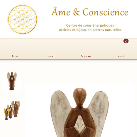
0
Menu
Search
Sign in
Cart