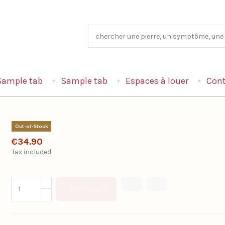
Sample tab
Sample tab
Espaces à louer
Cont
Out-of-Stock
€34.90
Tax included
Add to cart