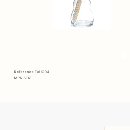
Reference
EAU004
MPN
ST12