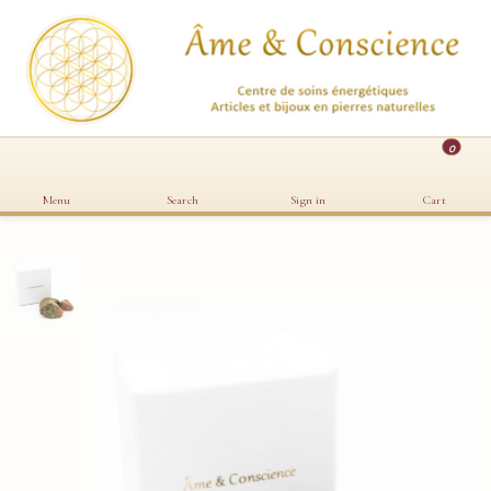
0
Menu
Search
Sign in
Cart