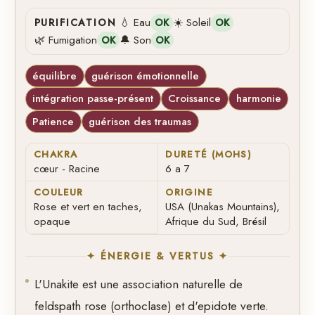
💧 Eau
☀️ Soleil
PURIFICATION
OK
OK
🌿 Fumigation
🔔 Son
OK
OK
équilibre
guérison émotionnelle
intégration passe-présent
Croissance
harmonie
Patience
guérison des traumas
CHAKRA
DURETÉ (MOHS)
cœur - Racine
6 a 7
COULEUR
ORIGINE
Rose et vert en taches,
USA (Unakas Mountains),
opaque
Afrique du Sud, Brésil
✦ ÉNERGIE & VERTUS ✦
L'Unakite est une association naturelle de
feldspath rose (orthoclase) et d'epidote verte.