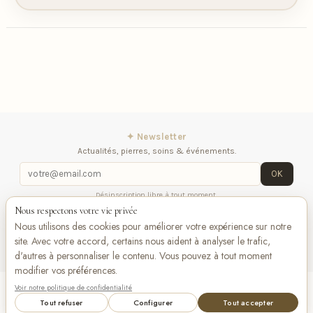
✦ Newsletter
Actualités, pierres, soins & événements.
OK
Désinscription libre à tout moment.
Nous respectons votre vie privée
iqitlinksmanager module
Contactez-nous
Suivez-
Nous utilisons des cookies pour améliorer votre expérience sur notre
nous
site. Avec votre accord, certains nous aident à analyser le trafic,
d'autres à personnaliser le contenu. Vous pouvez à tout moment
modifier vos préférences.
Voir notre politique de confidentialité
Add to cart
VISA
Pay
Pay
Tout refuser
Configurer
Tout accepter
Bancontact
maestro