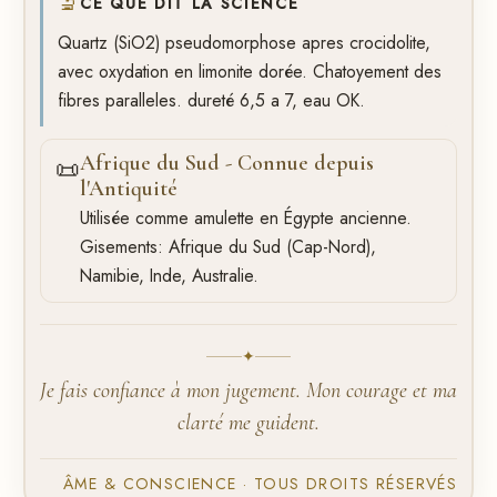
🔬
CE QUE DIT LA SCIENCE
Quartz (SiO2) pseudomorphose apres crocidolite,
avec oxydation en limonite dorée. Chatoyement des
fibres paralleles. dureté 6,5 a 7, eau OK.
Afrique du Sud - Connue depuis
📜
l'Antiquité
Utilisée comme amulette en Égypte ancienne.
Gisements: Afrique du Sud (Cap-Nord),
Namibie, Inde, Australie.
✦
Je fais confiance à mon jugement. Mon courage et ma
clarté me guident.
ÂME & CONSCIENCE · TOUS DROITS RÉSERVÉS