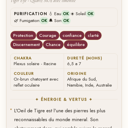
Tiger Eye - Quartz SiO2 avec limonite
💧 Eau
☀️ Soleil
PURIFICATION
OK
OK
🌿 Fumigation
🔔 Son
OK
OK
Protection
Courage
confiance
clarté
Discernement
Chance
équilibre
CHAKRA
DURETÉ (MOHS)
Plexus solaire - Racine
6,5 a 7
COULEUR
ORIGINE
Or-brun chatoyant avec
Afrique du Sud,
reflet oculaire
Namibie, Inde, Australie
✦ ÉNERGIE & VERTUS ✦
L'Oeil de Tigre est l'une des pierres les plus
reconnaissables du monde mineral. Son