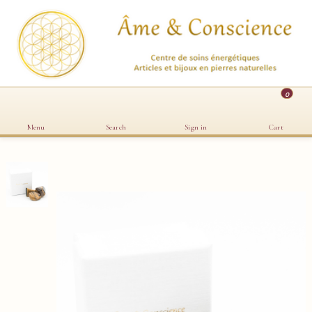
0
Menu
Search
Sign in
Cart