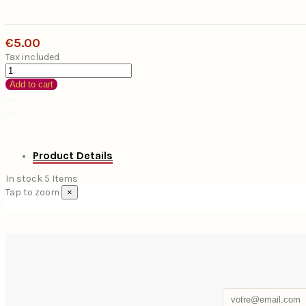
€5.00
Tax included
Add to cart
Product Details
In stock
5 Items
Tap to zoom
×