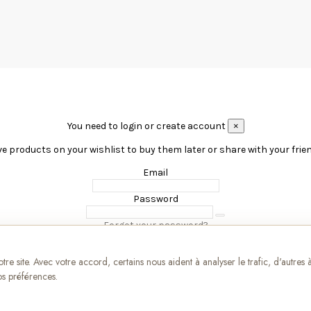
You need to login or create account
×
e products on your wishlist to buy them later or share with your frie
Email
Password
Forgot your password?
Sign in
re site. Avec votre accord, certains nous aident à analyser le trafic, d'autres 
No account? Create one here
s préférences.