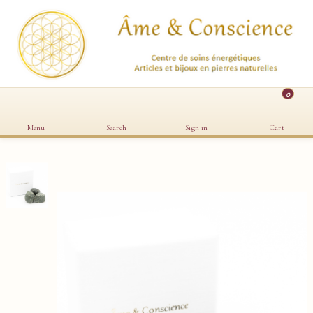
0
Menu
Search
Sign in
Cart