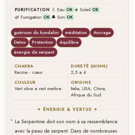
💧 Eau
☀️ Soleil
PURIFICATION
OK
OK
🌿 Fumigation
🔔 Son
OK
OK
guérison du kundalini
méditation
Ancrage
Detox
Protection
équilibre
énergie de serpent
CHAKRA
DURETÉ (MOHS)
Racine - cœur
2,5 a 4
COULEUR
ORIGINE
Vert olive a vert marbre
Italie, USA, Chine,
Afrique du Sud
✦ ÉNERGIE & VERTUS ✦
La Serpentine doit son nom à sa ressemblance
avec la peau de serpent. Dans de nombreuses