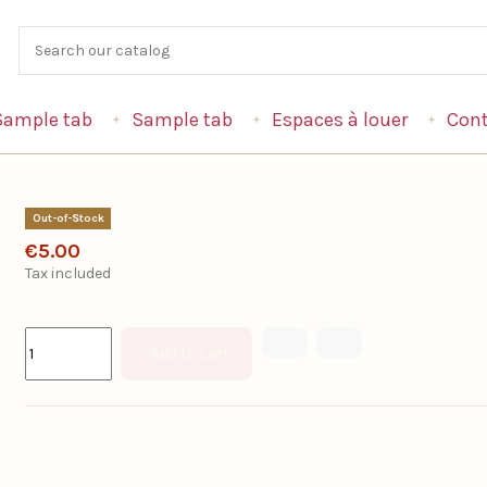
Sample tab
Sample tab
Espaces à louer
Cont
Out-of-Stock
€5.00
Tax included
Add to cart