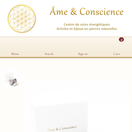
0
Menu
Search
Sign in
Cart