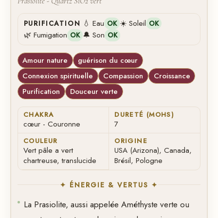
Prasiolite - Quartz SiO2 vert
💧 Eau
☀️ Soleil
PURIFICATION
OK
OK
🌿 Fumigation
🔔 Son
OK
OK
Amour nature
guérison du cœur
Connexion spirituelle
Compassion
Croissance
Purification
Douceur verte
CHAKRA
DURETÉ (MOHS)
cœur - Couronne
7
COULEUR
ORIGINE
Vert pâle a vert
USA (Arizona), Canada,
chartreuse, translucide
Brésil, Pologne
✦ ÉNERGIE & VERTUS ✦
La Prasiolite, aussi appelée Améthyste verte ou