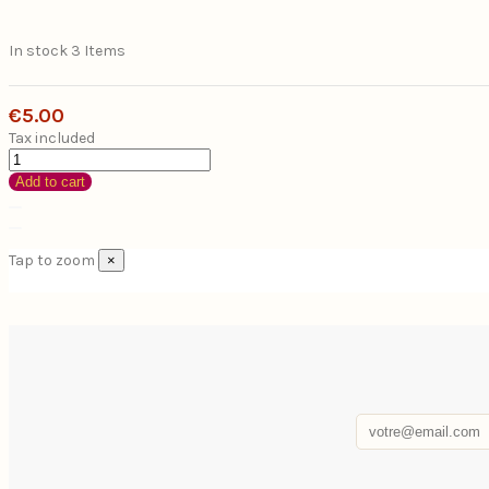
In stock
3 Items
€5.00
Tax included
Add to cart
Tap to zoom
×