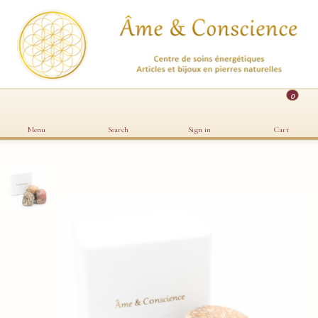
0
Menu
Search
Sign in
Cart