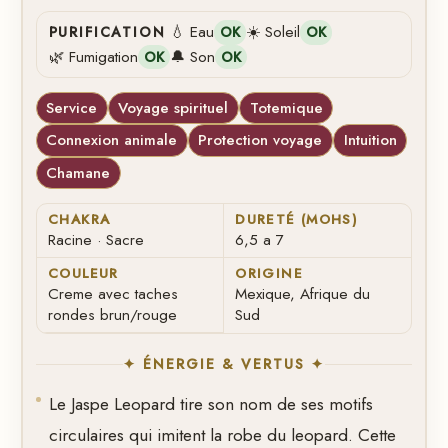
💧 Eau
☀️ Soleil
PURIFICATION
OK
OK
🌿 Fumigation
🔔 Son
OK
OK
Service
Voyage spirituel
Totemique
Connexion animale
Protection voyage
Intuition
Chamane
CHAKRA
DURETÉ (MOHS)
Racine · Sacre
6,5 a 7
COULEUR
ORIGINE
Creme avec taches
Mexique, Afrique du
rondes brun/rouge
Sud
✦ ÉNERGIE & VERTUS ✦
Le Jaspe Leopard tire son nom de ses motifs
circulaires qui imitent la robe du leopard. Cette