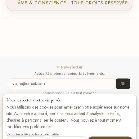
ÂME & CONSCIENCE · TOUS DROITS RÉSERVÉS
✦ Newsletter
Actualités, pierres, soins & événements.
OK
Désinscription libre à tout moment.
Nous respectons votre vie privée
iqitlinksmanager module
Contactez-nous
Suivez-
Nous utilisons des cookies pour améliorer votre expérience sur notre
nous
site. Avec votre accord, certains nous aident à analyser le trafic,
d'autres à personnaliser le contenu. Vous pouvez à tout moment
modifier vos préférences.
Voir notre politique de confidentialité
Add to cart
VISA
Pay
Pay