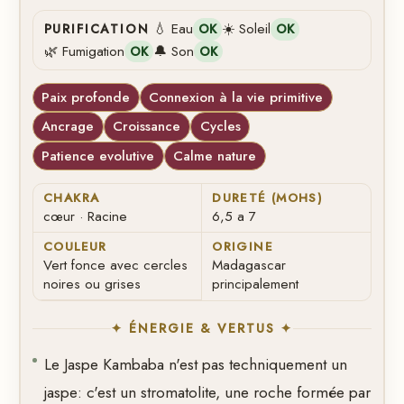
💧 Eau
☀️ Soleil
PURIFICATION
OK
OK
🌿 Fumigation
🔔 Son
OK
OK
Paix profonde
Connexion à la vie primitive
Ancrage
Croissance
Cycles
Patience evolutive
Calme nature
CHAKRA
DURETÉ (MOHS)
cœur · Racine
6,5 a 7
COULEUR
ORIGINE
Vert fonce avec cercles
Madagascar
noires ou grises
principalement
✦ ÉNERGIE & VERTUS ✦
Le Jaspe Kambaba n'est pas techniquement un
jaspe: c'est un stromatolite, une roche formée par