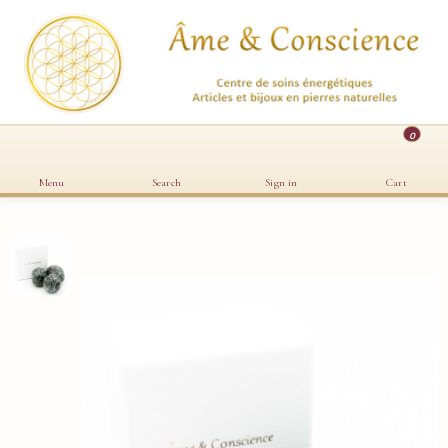
0
Menu
Search
Sign in
Cart