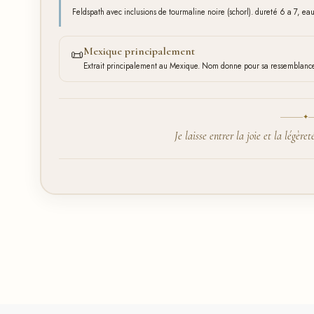
Feldspath avec inclusions de tourmaline noire (schorl). dureté 6 a 7, ea
Mexique principalement
📜
Extrait principalement au Mexique. Nom donne pour sa ressemblance
✦
Je laisse entrer la joie et la légère