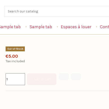
Sample tab
Sample tab
Espaces à louer
Cont
Out-of-Stock
€5.00
Tax included
Add to cart