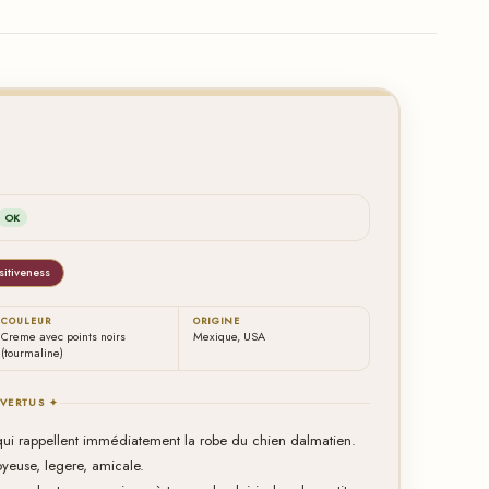
OK
sitiveness
COULEUR
ORIGINE
Creme avec points noirs
Mexique, USA
(tourmaline)
 VERTUS ✦
s qui rappellent immédiatement la robe du chien dalmatien.
oyeuse, legere, amicale.