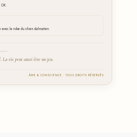
u OK.
 avec la robe du chien dalmatien.
té. La vie peut aussi être un jeu.
ÂME & CONSCIENCE · TOUS DROITS RÉSERVÉS