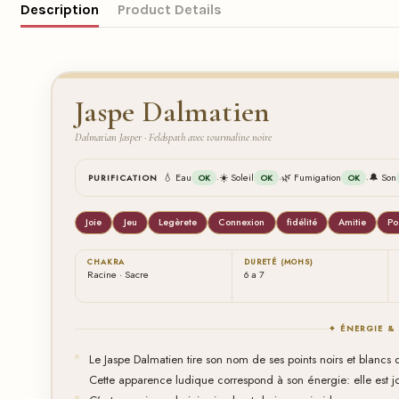
Description
Product Details
Jaspe Dalmatien
Dalmatian Jasper · Feldspath avec tourmaline noire
·
·
·
💧 Eau
☀️ Soleil
🌿 Fumigation
🔔 Son
PURIFICATION
OK
OK
OK
Joie
Jeu
Legèrete
Connexion
fidélité
Amitie
Po
CHAKRA
DURETÉ (MOHS)
Racine · Sacre
6 a 7
✦ ÉNERGIE &
Le Jaspe Dalmatien tire son nom de ses points noirs et blanc
Cette apparence ludique correspond à son énergie: elle est j