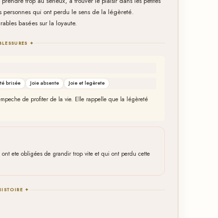
prendre trop au serieux, à trouver le plaisir dans les petites
s personnes qui ont perdu le sens de la légèreté.
durables basées sur la loyaute.
BLESSURES ✦
ité brisée
Joie absente
Joie et legèrete
 empeche de profiter de la vie. Elle rappelle que la légèreté
nt ete obligées de grandir trop vite et qui ont perdu cette
HISTOIRE ✦