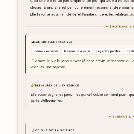
C'est une pierre de joie simple et de jeu, qui aide a ne pas se 
choses, à rire. Elle est particulierement recommandée pour le
Elle favorise aussi la fidélité et l'amitie sincere, les relations 
✦ ÉMOTIONS & 
🌊
CE QU'ELLE TRAVAILLE
Serieux excessif
Incapacite à jouer
Legèrete perdue
fidél
Elle travaille sur le serieux excessif, cette gravite permanente qui
est aussi une sagesse.
🌿
BLESSURES DE L'EXISTENCE
Elle accompagne les personnes qui ont oublie comment jouer, qui o
partie d'elles-memes.
✦ SCIENCE & 
🔬
CE QUE DIT LA SCIENCE