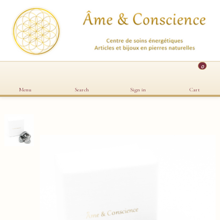
0
Menu
Search
Sign in
Cart