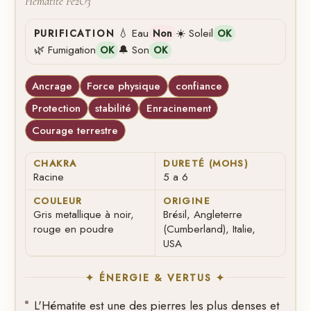
Hématite Fe2O3
💧 Eau
☀️ Soleil
PURIFICATION
Non
OK
🌿 Fumigation
🔔 Son
OK
OK
Ancrage
Force physique
confiance
Protection
stabilité
Enracinement
Courage terrestre
CHAKRA
DURETÉ (MOHS)
Racine
5 a 6
COULEUR
ORIGINE
Gris metallique à noir,
Brésil, Angleterre
rouge en poudre
(Cumberland), Italie,
USA
✦ ÉNERGIE & VERTUS ✦
L'Hématite est une des pierres les plus denses et