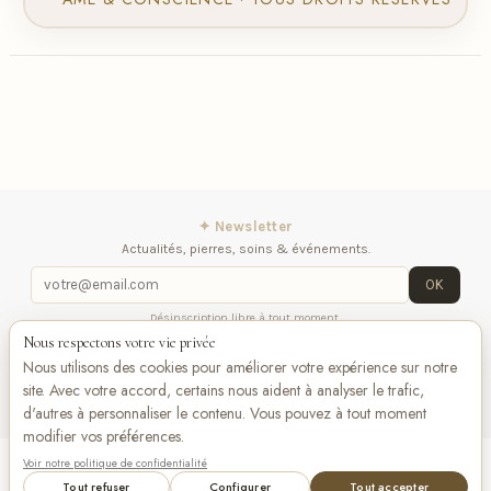
✦ Newsletter
Actualités, pierres, soins & événements.
OK
Désinscription libre à tout moment.
Nous respectons votre vie privée
iqitlinksmanager module
Contactez-nous
Suivez-
Nous utilisons des cookies pour améliorer votre expérience sur notre
nous
site. Avec votre accord, certains nous aident à analyser le trafic,
d'autres à personnaliser le contenu. Vous pouvez à tout moment
modifier vos préférences.
Voir notre politique de confidentialité
Add to cart
VISA
Pay
Pay
Tout refuser
Configurer
Tout accepter
Bancontact
maestro