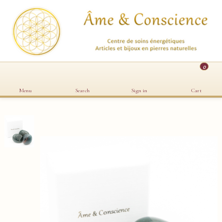
0
Menu
Search
Sign in
Cart