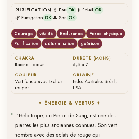
💧 Eau
☀️ Soleil
PURIFICATION
OK
OK
🌿 Fumigation
🔔 Son
OK
OK
Courage
vitalité
Endurance
Force physique
Purification
détermination
guérison
CHAKRA
DURETÉ (MOHS)
Racine · cœur
6,5 a 7
COULEUR
ORIGINE
Vert fonce avec taches
Inde, Australie, Brésil,
rouges
USA
✦ ÉNERGIE & VERTUS ✦
L'Heliotrope, ou Pierre de Sang, est une des
pierres les plus anciennes connues. Son vert
sombre avec des eclats de rouge qui