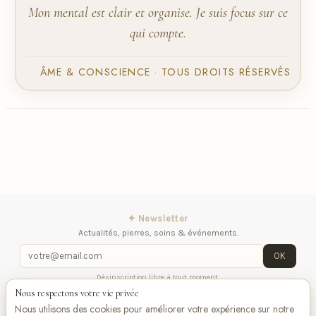
Mon mental est clair et organise. Je suis focus sur ce
qui compte.
ÂME & CONSCIENCE · TOUS DROITS RÉSERVÉS
✦ Newsletter
Actualités, pierres, soins & événements.
OK
Désinscription libre à tout moment.
Nous respectons votre vie privée
iqitlinksmanager module
Contactez-nous
Suivez-
Nous utilisons des cookies pour améliorer votre expérience sur notre
nous