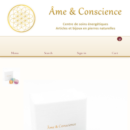
0
Menu
Search
Sign in
Cart