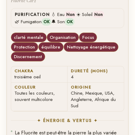
Fluorite CaF2
💧 Eau
☀️ Soleil
PURIFICATION
Non
Non
🌿 Fumigation
🔔 Son
OK
OK
clarté mentale
Organisation
Focus
Protection
équilibre
Nettoyage énergétique
Discernement
CHAKRA
DURETÉ (MOHS)
troisième oeil
4
COULEUR
ORIGINE
Toutes les couleurs,
Chine, Mexique, USA,
souvent multicolore
Angleterre, Afrique du
Sud
✦ ÉNERGIE & VERTUS ✦
La Fluorite est peut-être la pierre la plus variée