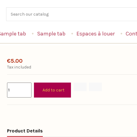
Sample tab
Sample tab
Espaces à louer
Cont
€5.00
Tax included
Add to cart
Product Details