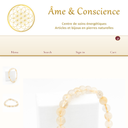
0
Menu
Search
Sign in
Cart