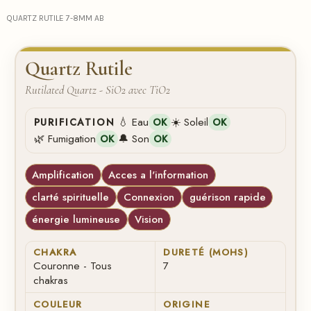
QUARTZ RUTILE 7-8MM AB
Quartz Rutile
Rutilated Quartz - SiO2 avec TiO2
💧 Eau
☀️ Soleil
PURIFICATION
OK
OK
🌿 Fumigation
🔔 Son
OK
OK
Amplification
Acces a l'information
clarté spirituelle
Connexion
guérison rapide
énergie lumineuse
Vision
CHAKRA
DURETÉ (MOHS)
Couronne - Tous
7
chakras
COULEUR
ORIGINE