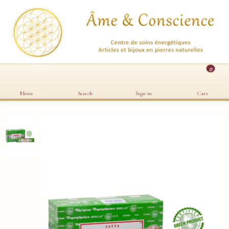
0
Menu
Search
Sign in
Cart