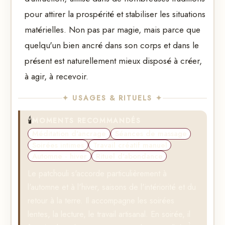
pour attirer la prospérité et stabiliser les situations
matérielles. Non pas par magie, mais parce que
quelqu'un bien ancré dans son corps et dans le
présent est naturellement mieux disposé à créer,
à agir, à recevoir.
✦ USAGES & RITUELS ✦
🕯️
MOMENTS RECOMMANDÉS
Méditation d'ancrage
Séances de massage
Soirées intimes
Travail créatif manuel
Automne - hiver
Rituel d'abondance
Le patchouli s'accorde particulièrement à
l'automne et à l'hiver, saisons de l'intériorité et du
retour à la terre. Il accompagne les soirées
lentes, la lecture, le travail artisanal. En soirée, il