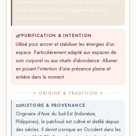
favorise la présence au corps et la sensualité. À
éviter si on cherche de la légèreté ou de la
concentration mentale.
🌿
PURIFICATION & INTENTION
Utilisé pour ancrer et stabiliser les énergies d'un
espace. Particulièrement adapté aux espaces de
soin corporel ou aux rituels d'abondance. Allumer
en posant l'intention d'une présence pleine et
entière dans le moment.
✦ ORIGINE & TRADITION ✦
📜
HISTOIRE & PROVENANCE
Originaire d'Asie du Sud-Est (Indonésie,
Philippines), le patchouli est cultivé et distillé depuis
des siècles. Il devint iconique en Occident dans les