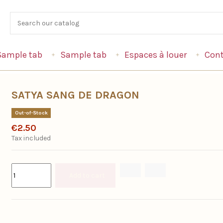
Sample tab
Sample tab
Espaces à louer
Cont
SATYA SANG DE DRAGON
Out-of-Stock
€2.50
Tax included
Add to cart