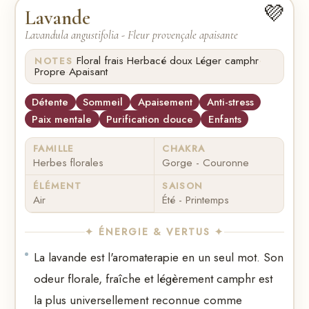
💜
Lavande
Lavandula angustifolia - Fleur provençale apaisante
·
·
·
Floral frais
Herbacé doux
Léger camphr
NOTES
·
Propre
Apaisant
Détente
Sommeil
Apaisement
Anti-stress
Paix mentale
Purification douce
Enfants
FAMILLE
CHAKRA
Herbes florales
Gorge - Couronne
ÉLÉMENT
SAISON
Air
Été - Printemps
✦ ÉNERGIE & VERTUS ✦
La lavande est l'aromaterapie en un seul mot. Son
odeur florale, fraîche et légèrement camphr est
la plus universellement reconnue comme