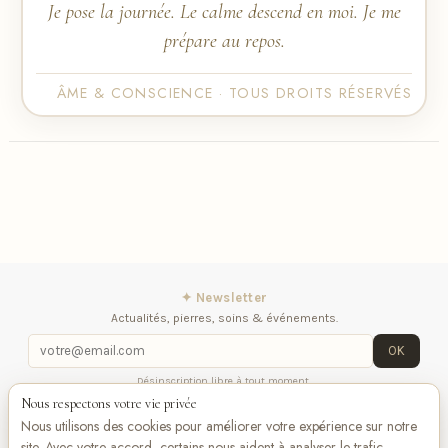
Je pose la journée. Le calme descend en moi. Je me
prépare au repos.
ÂME & CONSCIENCE · TOUS DROITS RÉSERVÉS
✦ Newsletter
Actualités, pierres, soins & événements.
OK
Désinscription libre à tout moment.
Nous respectons votre vie privée
iqitlinksmanager module
Contactez-nous
Suivez-
Nous utilisons des cookies pour améliorer votre expérience sur notre
nous
site. Avec votre accord, certains nous aident à analyser le trafic,