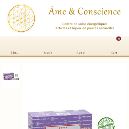
0
Menu
Search
Sign in
Cart