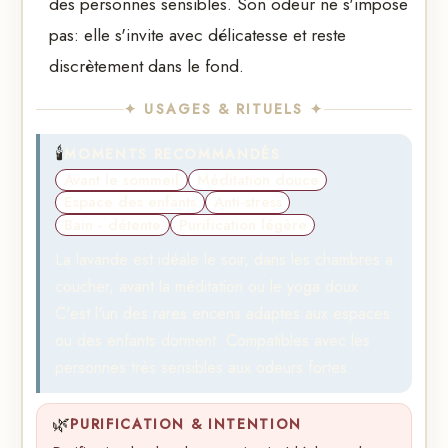
des personnes sensibles. Son odeur ne s'impose
pas: elle s'invite avec délicatesse et reste
discrètement dans le fond.
✦ USAGES & RITUELS ✦
🕯️
MOMENTS RECOMMANDÉS
Avant le sommeil
Méditation douce
Espace des enfants
Anti-stress
Bain - détente
Purification légère
La lavande est idéale le soir, dans les chambres a
coucher, avant la méditation ou le yoga doux.
C'est l'un des rares encens adaptes aux espaces
ou des enfants dorment. Compatibles avec les
personnes très sensibles aux odeurs fortes.
🌿
PURIFICATION & INTENTION