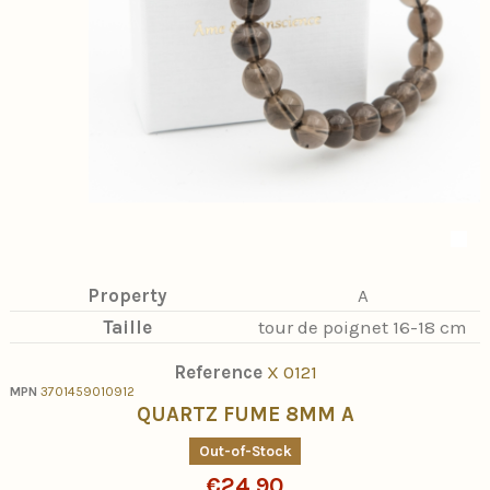
Property
A
Taille
tour de poignet 16-18 cm
Reference
X 0121
MPN
3701459010912
QUARTZ FUME 8MM A
Out-of-Stock
€24.90