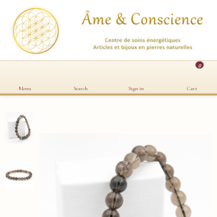
0
Menu
Search
Sign in
Cart