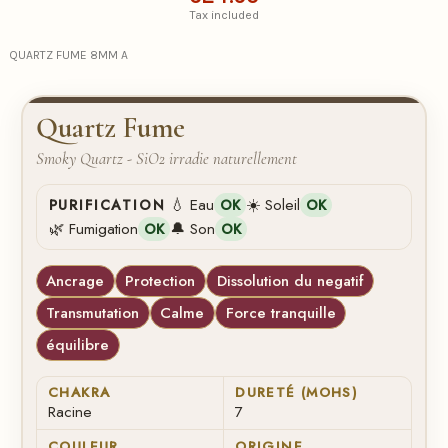
Tax included
QUARTZ FUME 8MM A
Quartz Fume
Smoky Quartz - SiO2 irradie naturellement
💧 Eau
☀️ Soleil
PURIFICATION
OK
OK
🌿 Fumigation
🔔 Son
OK
OK
Ancrage
Protection
Dissolution du negatif
Transmutation
Calme
Force tranquille
équilibre
CHAKRA
DURETÉ (MOHS)
Racine
7
COULEUR
ORIGINE