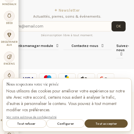
MINERAUX
✦ Newsletter
Actualités, pierres, soins & événements.
DECO
OK
Désinscription libre à tout moment.
DECO/MINER
AUX
iqitlinksmanager module
Contactez-nous
Suivez-
nous
ENCENS
VISA
Pay
Pay
Bancontact
maestro
BOUGIE
Nous respectons votre vie privée
Nous utilisons des cookies pour améliorer votre expérience sur notre
site. Avec votre accord, certains nous aident à analyser le trafic,
LIBRAIRIE
d'autres à personnaliser le contenu. Vous pouvez à tout moment
modifier vos préférences.
Voir notre politique de confidentialité
RADIESTHES
Tout refuser
Configurer
Tout accepter
IE