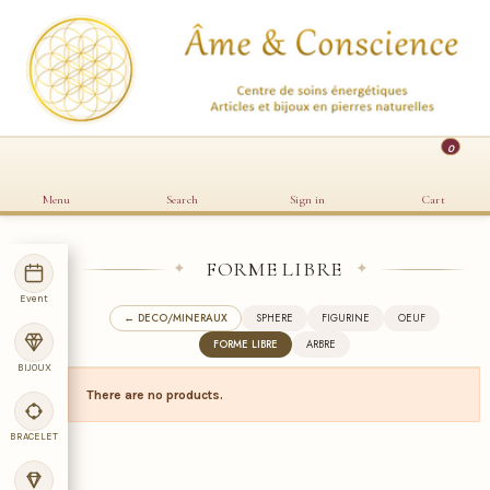
0
Menu
Search
Sign in
Cart
FORME LIBRE
✦
✦
Event
← DECO/MINERAUX
SPHERE
FIGURINE
OEUF
FORME LIBRE
ARBRE
BIJOUX
There are no products.
BRACELET